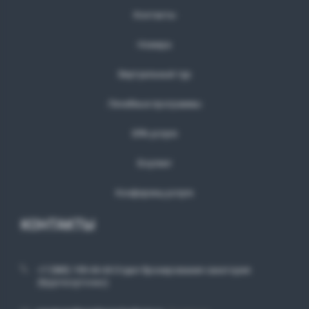
Контакты
Номера
Виртуальный тур
Лечебные программы
SPA-услуги
Боулинг
Конференц-услуги
КОНТАКТЫ
+7 (989) 199-44-44
Отдел бронирования санатория
(Круглосуточно)