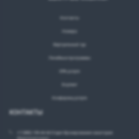
Контакты
Номера
Виртуальный тур
Лечебные программы
SPA-услуги
Боулинг
Конференц-услуги
КОНТАКТЫ
+7 (989) 199-44-44
Отдел бронирования санатория
(Круглосуточно)