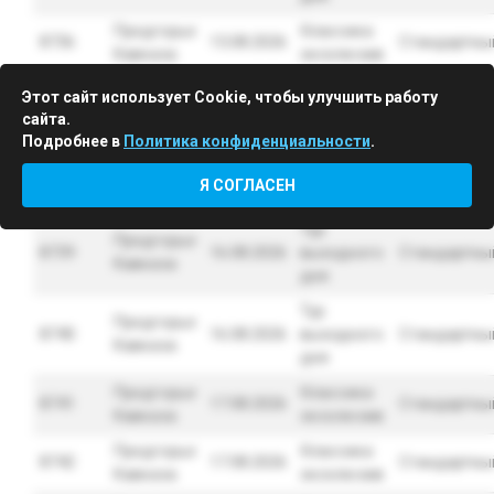
Предгорье
Классика
8736
15.08.2026
Стандартны
Кавказа
эксклюзив
Предгорье
Классика
Этот сайт использует Cookie, чтобы улучшить работу
8737
15.08.2026
Стандартны
Кавказа
эксклюзив
сайта.
Подробнее в
Политика конфиденциальности
.
Тур
Предгорье
8738
16.08.2026
выходного
Стандартны
Кавказа
Я СОГЛАСЕН
дня
Тур
Предгорье
8739
16.08.2026
выходного
Стандартны
Кавказа
дня
Тур
Предгорье
8740
16.08.2026
выходного
Стандартны
Кавказа
дня
Предгорье
Классика
8741
17.08.2026
Стандартны
Кавказа
эксклюзив
Предгорье
Классика
8742
17.08.2026
Стандартны
Кавказа
эксклюзив