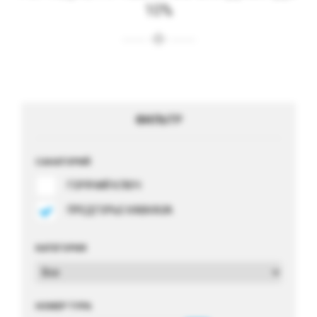
10%
ФИЛЬТР
САНАТОРИЙ
ГОРЯЧИЙ КЛЮЧ
ПРЕДГОРЬЕ КАВКАЗА
КАТЕГОРИЯ
НОМЕР ТУРА