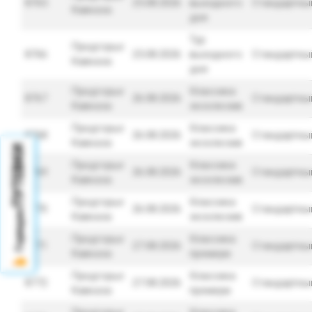
8765
25.08.2026
выходного
Стандартны
Кавказа
дня
Тур
Предгорье
8766
25.08.2026
выходного
Стандартны
Кавказа
дня
Предгорье
Классика
8767
26.08.2026
Стандартны
Кавказа
эксклюзив
Предгорье
Классика
8768
26.08.2026
Стандартны
Кавказа
эксклюзив
ПУТЕВКИ
Предгорье
Классика
8769
26.08.2026
Стандартны
Кавказа
эксклюзив
Предгорье
Классика
8770
26.08.2026
Стандартны
Горящие
Кавказа
эксклюзив
Предгорье
Классика
8771
27.08.2026
Стандартны
Кавказа
премиум
Предгорье
Классика
8772
27.08.2026
Стандартны
Кавказа
премиум