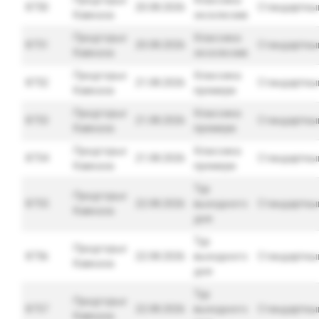
Предгорье
Классика
8750
20.08.2026
Стандартны
Кавказа
эксклюзив
Предгорье
Классика
8751
20.08.2026
Стандартны
Кавказа
эксклюзив
Предгорье
Классика
8752
21.08.2026
Стандартны
Кавказа
премиум
Предгорье
Классика
8753
21.08.2026
Стандартны
Кавказа
премиум
Предгорье
Классика
8754
21.08.2026
Стандартны
Кавказа
премиум
Тур
Предгорье
8755
22.08.2026
выходного
Стандартны
Кавказа
дня
Тур
Предгорье
8756
22.08.2026
выходного
Стандартны
Кавказа
дня
Тур
Предгорье
8757
22.08.2026
выходного
Стандартны
Кавказа