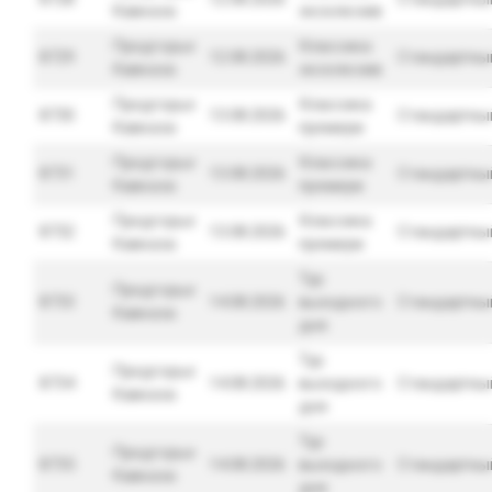
Кавказа
эксклюзив
Предгорье
Классика
8729
12.08.2026
Стандартны
Кавказа
эксклюзив
Предгорье
Классика
8730
13.08.2026
Стандартны
Кавказа
премиум
Предгорье
Классика
8731
13.08.2026
Стандартны
Кавказа
премиум
Предгорье
Классика
8732
13.08.2026
Стандартны
Кавказа
премиум
Тур
Предгорье
8733
14.08.2026
выходного
Стандартны
Кавказа
дня
Тур
Предгорье
8734
14.08.2026
выходного
Стандартны
Кавказа
дня
Тур
Предгорье
8735
14.08.2026
выходного
Стандартны
Кавказа
дня