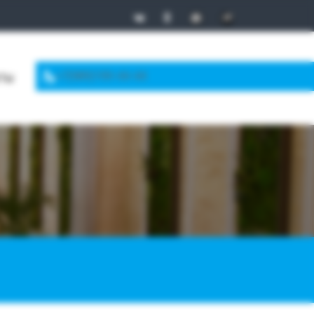
+7(989)199-44-44
КТЫ