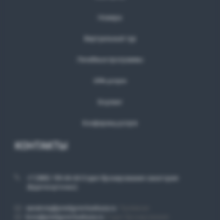
Номера
Виртуальный тур
Лечебные программы
SPA-услуги
Боулинг
Конференц-услуги
КОНТАКТЫ
+7 (989) 199-44-44
Отдел бронирования санатория
(Круглосуточно)
sanatoriy@predgore-kavkaza.ru
Приёмная
bron@predgore-kavkaza.ru
Отдел бронирования